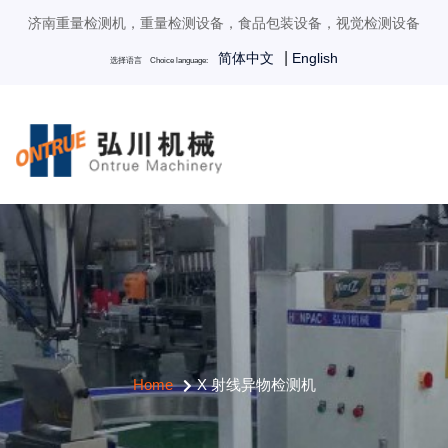
济南重量检测机，重量检测设备，食品包装设备，视觉检测设备
|
简体中文
English
选择语言 Choice language:
Home
X 射线异物检测机