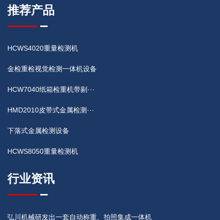
推荐产品
HCWS4020重量检测机
金检重检视觉检测一体机设备
HCW7040纸箱检重机带剔···
HMD2010皮带式金属检测···
下落式金属检测设备
HCWS8050重量检测机
行业资讯
弘川机械研发出一套自动称重、拍照集成一体机