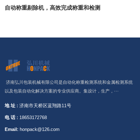
自动称重剔除机，高效完成称重和检测
济南弘川包装机械有限公司是自动化称重检测系统和金属检测系统
以及包装自动化解决方案的专业供应商。集设计，生产，···
地 址 :
济南市天桥区蓝翔路11号
电 话 :
18653172768
Email:
honpack@126.com