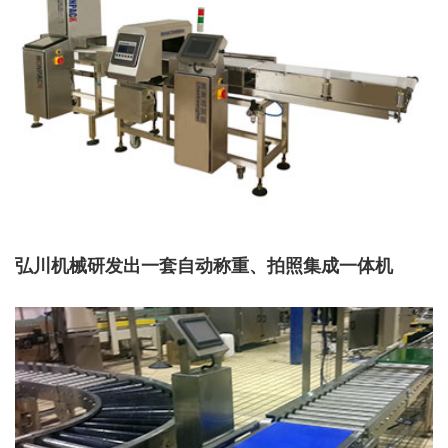
弘川机械研发出一套自动称重、拍照集成一体机